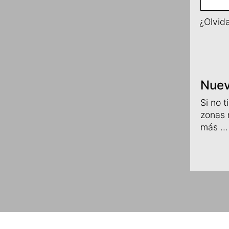
¿Olvid
Nuev
Si no 
zonas 
más ...